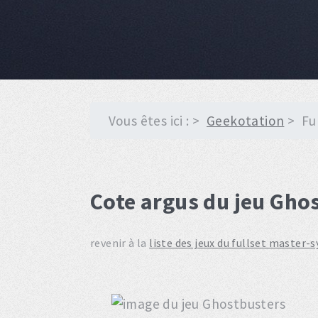
Vous êtes ici :
Geekotation
Fu
Cote argus du jeu Gho
revenir à la
liste des jeux du fullset master-