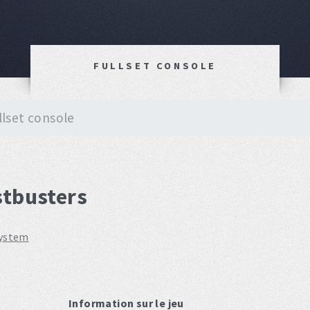
FULLSET CONSOLE
llset console
stbusters
system
Information sur le jeu