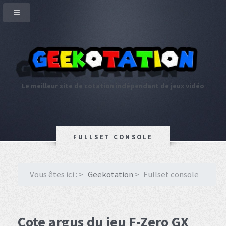
Le meilleur site de cotation indépendant de jeux vidéo
FULLSET CONSOLE
Vous êtes ici :
Geekotation
Fullset console
Cote argus du jeu F-Zero GX