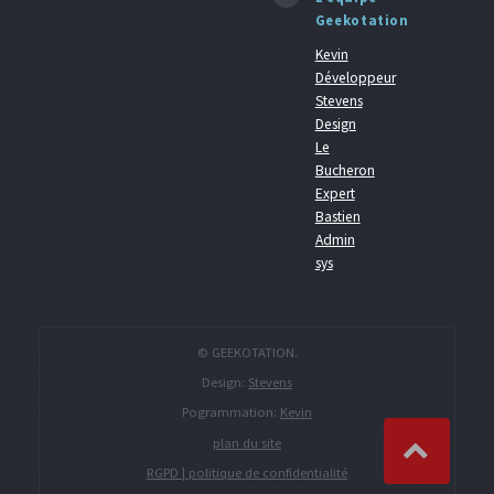
Geekotation
Kevin
Développeur
Stevens
Design
Le
Bucheron
Expert
Bastien
Admin
sys
© GEEKOTATION.
Design:
Stevens
Pogrammation:
Kevin
plan du site
RGPD | politique de confidentialité