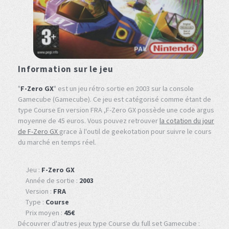
Information sur le jeu
"
F-Zero GX
" est un jeu rétro sortie en 2003 sur la console
Gamecube (Gamecube). Ce jeu est catégorisé comme étant de
type Course En version FRA ,F-Zero GX possède une code argus
moyenne de 45 euros. Vous pouvez retrouver
la cotation du jour
de F-Zero GX
grace à l'outil de geekotation pour suivre le cours
du marché en temps réel.
Jeu :
F-Zero GX
Année de sortie :
2003
Version :
FRA
Type :
Course
Prix moyen :
45€
Découvrer d'autres jeux type Course du full set Gamecube :