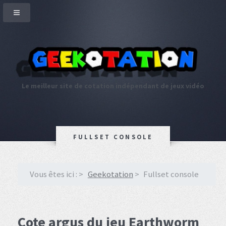
Le meilleur site de cotation indépendant de jeux vidéo
FULLSET CONSOLE
Vous êtes ici :
Geekotation
Fullset console
Cote argus du jeu Earthworm