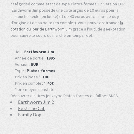
catégorisé comme étant de type Plates-formes. En version EUR
,Earthworm Jim possède une côte argus de 10 euros pour la
cartouche seule (en loose) et de 40 euros avec la notice du jeu
d'origine et de sa boite (en complet). Vous pouvez retrouver
la
cotation du jour de Earthworm Jim
grace à l'outil de geekotation
pour suivre le cours du marché en temps réel.
Jeu :
Earthworm Jim
Année de sortie :
1995
Version :
EUR
Type :
Plates-formes
Prix en loose *:
10€
Prix en complet *:
40€
* prix moyen constaté.
Découvrer d'autres jeux type Plates-formes du full set SNES :
Earthworm Jim 2
Eek! The Cat
Family Dog