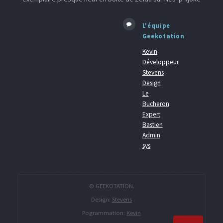
L'équipe
Geekotation
Kevin
Développeur
Stevens
Design
Le
Bucheron
Expert
Bastien
Admin
sys
© GEEKOTATION.
Design:
Stevens
Pogrammation:
Kevin