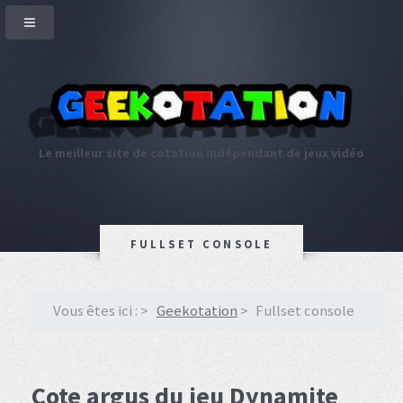
Le meilleur site de cotation indépendant de jeux vidéo
FULLSET CONSOLE
Vous êtes ici :
Geekotation
Fullset console
Cote argus du jeu Dynamite