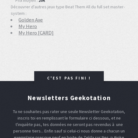
Prix moyen :
20€
Découvrer d'autres jeux type Beat Them All du full set master-
system :
Golden Axe
My Hero
My Hero [CARD]
C'EST PAS FINI !
Newsletters Geekotation
Tu ne souhaites pas rater une seule Newsletter Geekotation,
inscris toi en remplissant le formulaire ci dessous, et ne
t'inquiète pas, tes données ne seront pas revendus à une
personne tiers... Enfin sauf si celui-ci nous donne a chacun un
exemplaire presque neuf en boite de Zelda sur Nes :p #joke