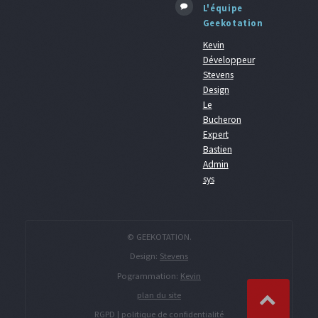
L'équipe
Geekotation
Kevin
Développeur
Stevens
Design
Le
Bucheron
Expert
Bastien
Admin
sys
© GEEKOTATION.
Design:
Stevens
Pogrammation:
Kevin
plan du site
RGPD | politique de confidentialité