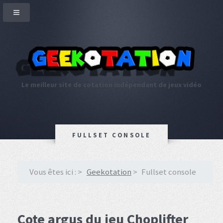
Le meilleur site de cotation indépendant de jeux vidéo
FULLSET CONSOLE
Vous êtes ici :
Geekotation
Fullset console
Cote argus du jeu Choplifter