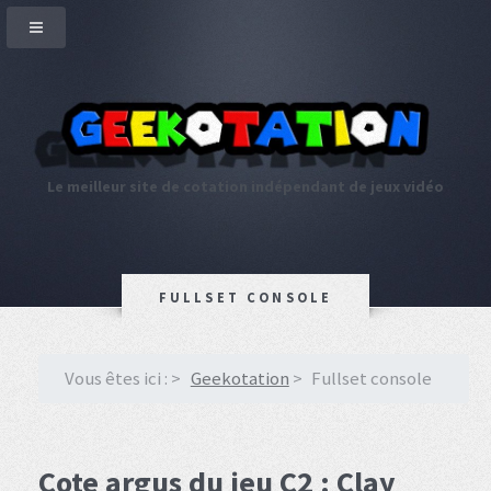
Le meilleur site de cotation indépendant de jeux vidéo
FULLSET CONSOLE
Vous êtes ici :
Geekotation
Fullset console
Cote argus du jeu C2 : Clay