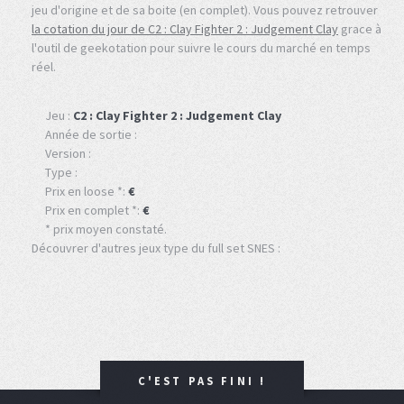
jeu d'origine et de sa boite (en complet). Vous pouvez retrouver
la cotation du jour de C2 : Clay Fighter 2 : Judgement Clay
grace à
l'outil de geekotation pour suivre le cours du marché en temps
réel.
Jeu :
C2 : Clay Fighter 2 : Judgement Clay
Année de sortie :
Version :
Type :
Prix en loose *:
€
Prix en complet *:
€
* prix moyen constaté.
Découvrer d'autres jeux type du full set SNES :
C'EST PAS FINI !