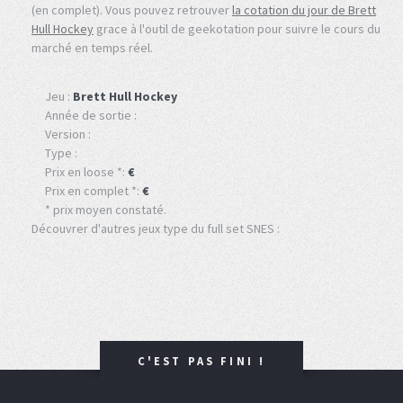
(en complet). Vous pouvez retrouver
la cotation du jour de Brett
Hull Hockey
grace à l'outil de geekotation pour suivre le cours du
marché en temps réel.
Jeu :
Brett Hull Hockey
Année de sortie :
Version :
Type :
Prix en loose *:
€
Prix en complet *:
€
* prix moyen constaté.
Découvrer d'autres jeux type du full set SNES :
C'EST PAS FINI !