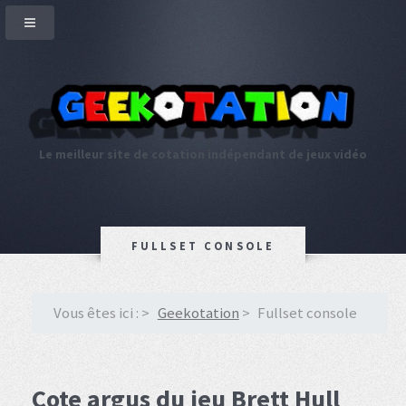
Le meilleur site de cotation indépendant de jeux vidéo
FULLSET CONSOLE
Vous êtes ici :
Geekotation
Fullset console
Cote argus du jeu Brett Hull