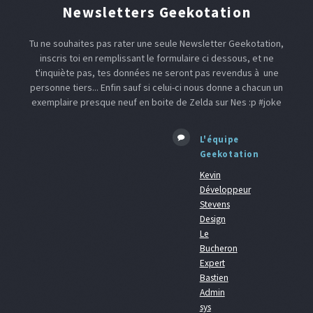
Newsletters Geekotation
Tu ne souhaites pas rater une seule Newsletter Geekotation,
inscris toi en remplissant le formulaire ci dessous, et ne
t'inquiète pas, tes données ne seront pas revendus à une
personne tiers... Enfin sauf si celui-ci nous donne a chacun un
exemplaire presque neuf en boite de Zelda sur Nes :p #joke
L'équipe
Geekotation
Kevin
Développeur
Stevens
Design
Le
Bucheron
Expert
Bastien
Admin
sys