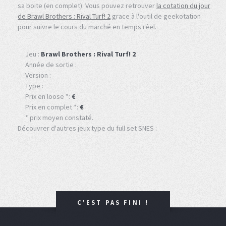
sa boite (en complet). Vous pouvez retrouver
la cotation du jour
de Brawl Brothers : Rival Turf! 2
grace à l'outil de geekotation
pour suivre le cours du marché en temps réel.
Jeu :
Brawl Brothers : Rival Turf! 2
Année de sortie :
Version :
Type :
Prix en loose *:
€
Prix en complet *:
€
* prix moyen constaté.
Découvrer d'autres jeux type du full set SNES :
C'EST PAS FINI !