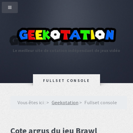
Le meilleur site de cotation indépendant de jeux vidéo
FULLSET CONSOLE
Vous êtes ici :
Geekotation
Fullset console
Cote argus du jeu Brawl