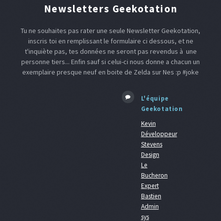
Newsletters Geekotation
Tu ne souhaites pas rater une seule Newsletter Geekotation,
inscris toi en remplissant le formulaire ci dessous, et ne
t'inquiète pas, tes données ne seront pas revendus à une
personne tiers... Enfin sauf si celui-ci nous donne a chacun un
exemplaire presque neuf en boite de Zelda sur Nes :p #joke
L'équipe
Geekotation
Kevin
Développeur
Stevens
Design
Le
Bucheron
Expert
Bastien
Admin
sys