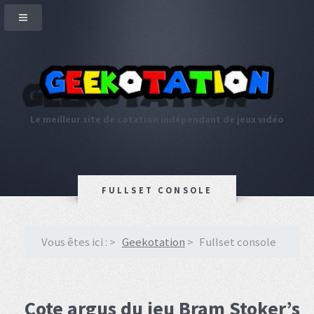
Le meilleur site de cotation indépendant de jeux vidéo
FULLSET CONSOLE
Vous êtes ici :
Geekotation
Fullset console
Cote argus du jeu Bram Stoker’s