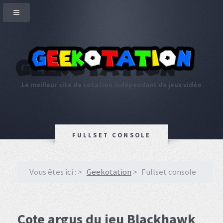
Le meilleur site de cotation indépendant de jeux vidéo
FULLSET CONSOLE
Vous êtes ici :
Geekotation
Fullset console
Cote argus du jeu Blackhawk