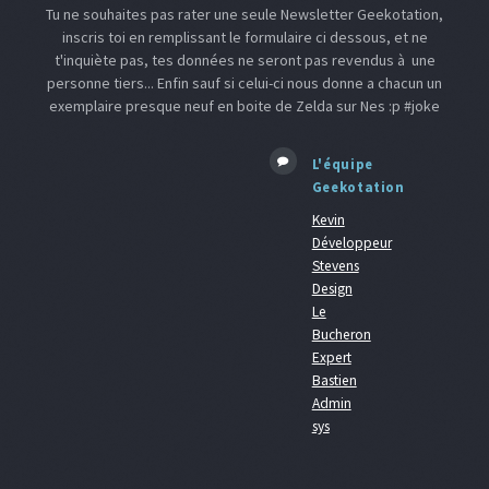
Tu ne souhaites pas rater une seule Newsletter Geekotation,
inscris toi en remplissant le formulaire ci dessous, et ne
t'inquiète pas, tes données ne seront pas revendus à une
personne tiers... Enfin sauf si celui-ci nous donne a chacun un
exemplaire presque neuf en boite de Zelda sur Nes :p #joke
L'équipe
Geekotation
Kevin
Développeur
Stevens
Design
Le
Bucheron
Expert
Bastien
Admin
sys