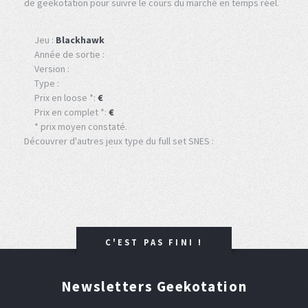
de geekotation pour suivre le cours du marché en temps réel.
Jeu :
Blackhawk
Année de sortie :
Version :
Type :
Prix en loose *:
€
Prix en complet *:
€
* prix moyen constaté.
Découvrer d'autres jeux type du full set SNES :
C'EST PAS FINI !
Newsletters Geekotation