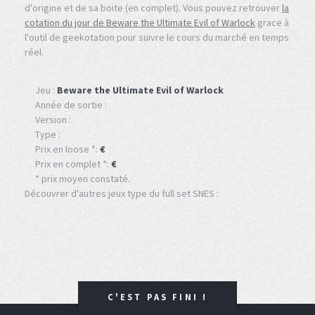
d'origine et de sa boite (en complet). Vous pouvez retrouver
la
cotation du jour de Beware the Ultimate Evil of Warlock
grace à
l'outil de geekotation pour suivre le cours du marché en temps
réel.
Jeu :
Beware the Ultimate Evil of Warlock
Année de sortie :
Version :
Type :
Prix en loose *:
€
Prix en complet *:
€
* prix moyen constaté.
Découvrer d'autres jeux type du full set SNES :
C'EST PAS FINI !