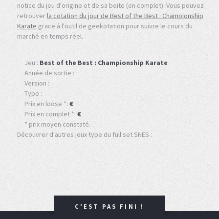
notice du jeu d'origine et de sa boite (en complet). Vous pouvez
retrouver
la cotation du jour de Best of the Best : Championship
Karate
grace à l'outil de geekotation pour suivre le cours du
marché en temps réel.
Jeu :
Best of the Best : Championship Karate
Année de sortie :
Version :
Type :
Prix en loose *:
€
Prix en complet *:
€
* prix moyen constaté.
Découvrer d'autres jeux type du full set SNES :
C'EST PAS FINI !