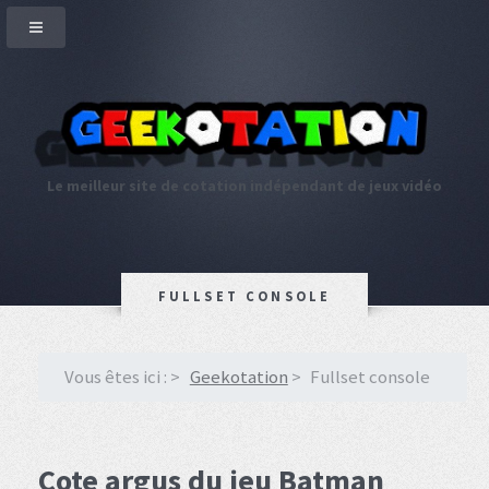
Le meilleur site de cotation indépendant de jeux vidéo
FULLSET CONSOLE
Vous êtes ici :
Geekotation
Fullset console
Cote argus du jeu Batman