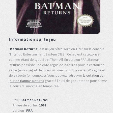
Information sur le jeu
"
Batman Returns
" est un jeu rétro sorti en 1992 sur la console
Nintendo Entertainment System (NES). Ce jeu est catégorisé
comme étant de type Beat Them All. En version FRA ,Batman
Returns possède une côte argus de 20 euros pour la cartouche
seule (en loose) et de 55 euros avec la notice du jeu d'origine et
de sa boite (en complet). Vous pouvez retrouver
la cotation du
jour de Batman Returns
grace à l'outil de geekotation pour suivre
le cours du marché en temps réel.
Jeu :
Batman Returns
Année de sortie :
1992
Version :
FRA