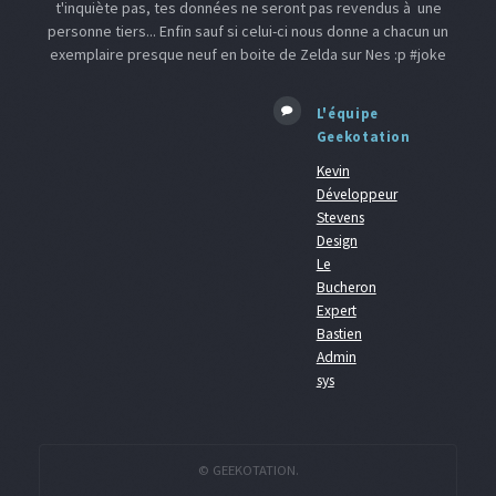
t'inquiète pas, tes données ne seront pas revendus à une
personne tiers... Enfin sauf si celui-ci nous donne a chacun un
exemplaire presque neuf en boite de Zelda sur Nes :p #joke
L'équipe
Geekotation
Kevin
Développeur
Stevens
Design
Le
Bucheron
Expert
Bastien
Admin
sys
© GEEKOTATION.