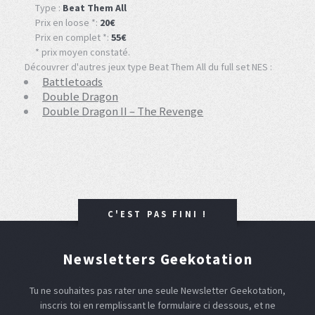
Type :
Beat Them All
Prix en loose *:
20€
Prix en complet *:
55€
* prix moyen constaté.
Découvrer d'autres jeux type Beat Them All du full set NES :
Battletoads
Double Dragon
Double Dragon II – The Revenge
C'EST PAS FINI !
Newsletters Geekotation
Tu ne souhaites pas rater une seule Newsletter Geekotation,
inscris toi en remplissant le formulaire ci dessous, et ne