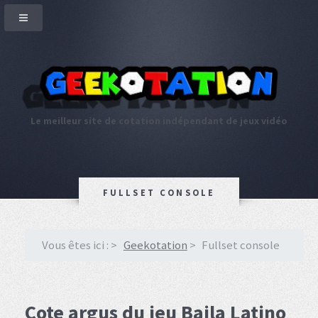
Le meilleur site de cotation indépendant de jeux vidéo
FULLSET CONSOLE
Vous êtes ici :
Geekotation
Fullset console
Cote argus du jeu Baila Latino