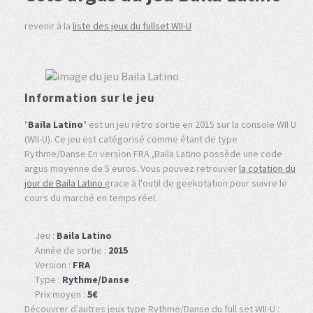
revenir à la
liste des jeux du fullset WII-U
Information sur le jeu
"
Baila Latino
" est un jeu rétro sortie en 2015 sur la console WII U
(WII-U). Ce jeu est catégorisé comme étant de type
Rythme/Danse En version FRA ,Baila Latino possède une code
argus moyenne de 5 euros. Vous pouvez retrouver
la cotation du
jour de Baila Latino
grace à l'outil de geekotation pour suivre le
cours du marché en temps réel.
Jeu :
Baila Latino
Année de sortie :
2015
Version :
FRA
Type :
Rythme/Danse
Prix moyen :
5€
Découvrer d'autres jeux type Rythme/Danse du full set WII-U :