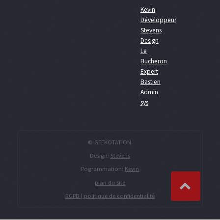
Kevin
Développeur
Stevens
Design
Le
Bucheron
Expert
Bastien
Admin
sys
© GEEKOTATION.
Design:
Stevens
Pogrammation:
Kevin
plan du site
RGPD | politique de confidentialité