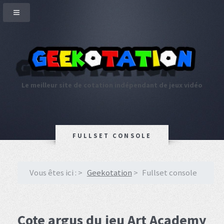
Le meilleur site de cotation indépendant de jeux vidéo
FULLSET CONSOLE
Vous êtes ici :
Geekotation
Fullset console
Cote argus du jeu Art Academy