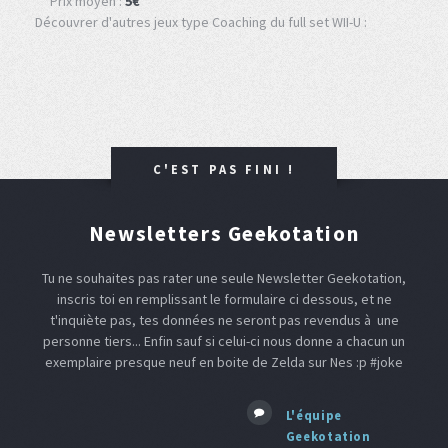
Prix moyen :
5€
Découvrer d'autres jeux type Coaching du full set WII-U :
C'EST PAS FINI !
Newsletters Geekotation
Tu ne souhaites pas rater une seule Newsletter Geekotation,
inscris toi en remplissant le formulaire ci dessous, et ne
t'inquiète pas, tes données ne seront pas revendus à une
personne tiers... Enfin sauf si celui-ci nous donne a chacun un
exemplaire presque neuf en boite de Zelda sur Nes :p #joke
L'équipe
Geekotation