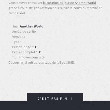
Vous pouvez retrouver
la cotation du jour de Another World
grace à l'outil de geekotation pour suivre le cours du marché en
temps réel.
Jeu :
Another World
Année de sortie :
Version :
Type :
Prix en loose *:
€
Prix en complet *:
€
* prix moyen constaté.
Découvrer d'autres jeux type du full set SNES :
C'EST PAS FINI !