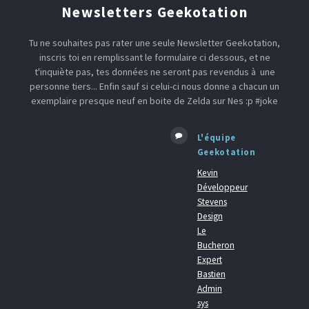
Newsletters Geekotation
Tu ne souhaites pas rater une seule Newsletter Geekotation,
inscris toi en remplissant le formulaire ci dessous, et ne
t'inquiète pas, tes données ne seront pas revendus à une
personne tiers... Enfin sauf si celui-ci nous donne a chacun un
exemplaire presque neuf en boite de Zelda sur Nes :p #joke
L'équipe
Geekotation
Kevin
Développeur
Stevens
Design
Le
Bucheron
Expert
Bastien
Admin
sys