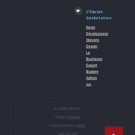
L'équipe
Geekotation
Kevin
Développeur
Stevens
Design
Le
Bucheron
Expert
Bastien
Admin
sys
© GEEKOTATION.
Design:
Stevens
Pogrammation:
Kevin
plan du site