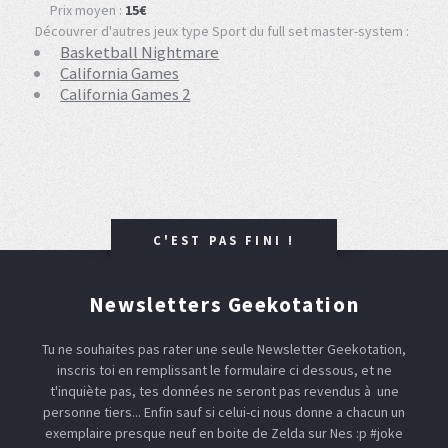
Prix moyen :
15€
Découvrer d'autres jeux type Sport du full set master-system :
Basketball Nightmare
California Games
California Games 2
C'EST PAS FINI !
Newsletters Geekotation
Tu ne souhaites pas rater une seule Newsletter Geekotation,
inscris toi en remplissant le formulaire ci dessous, et ne
t'inquiète pas, tes données ne seront pas revendus à une
personne tiers... Enfin sauf si celui-ci nous donne a chacun un
exemplaire presque neuf en boite de Zelda sur Nes :p #joke