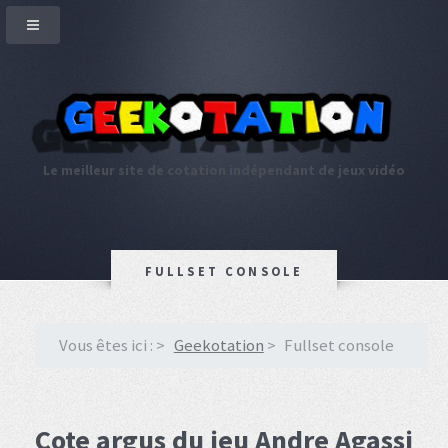
Le meilleur site de cotation indépendant de jeux vidéo
FULLSET CONSOLE
Vous êtes ici :
Geekotation
Fullset console
Cote argus du jeu Andre Agassi