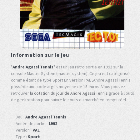
Information sur le jeu
"
Andre Agassi Tennis
" est un jeu rétro sortie en 1992 sur la
console Master System (master-system). Ce jeu est catégorisé
comme étant de type Sport En version PAL ,Andre Agassi Tennis
possède une code argus moyenne de 15 euros. Vous pouvez
retrouver
la cotation du jour de Andre Agassi Tennis
grace à l'outil
de geekotation pour suivre le cours du marché en temps réel.
Jeu :
Andre Agassi Tennis
Année de sortie :
1992
Version :
PAL
Type :
Sport