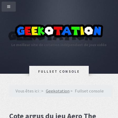
Le meilleur site de cotation indépendant de jeux vidéo
FULLSET CONSOLE
Vous êtes ici :
Geekotation
Fullset console
Cote argus du jeu Aero The