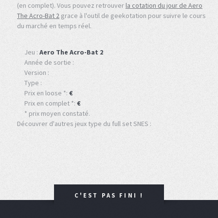
(en complet). Vous pouvez retrouver
la cotation du jour de Aero
The Acro-Bat 2
grace à l'outil de geekotation pour suivre le cours
du marché en temps réel.
Jeu :
Aero The Acro-Bat 2
Année de sortie :
Version :
Type :
Prix en loose *:
€
Prix en complet *:
€
* prix moyen constaté.
Découvrer d'autres jeux type du full set SNES :
C'EST PAS FINI !