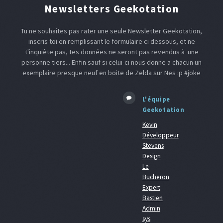
Newsletters Geekotation
Tu ne souhaites pas rater une seule Newsletter Geekotation,
inscris toi en remplissant le formulaire ci dessous, et ne
t'inquiète pas, tes données ne seront pas revendus à une
personne tiers... Enfin sauf si celui-ci nous donne a chacun un
exemplaire presque neuf en boite de Zelda sur Nes :p #joke
L'équipe
Geekotation
Kevin
Développeur
Stevens
Design
Le
Bucheron
Expert
Bastien
Admin
sys