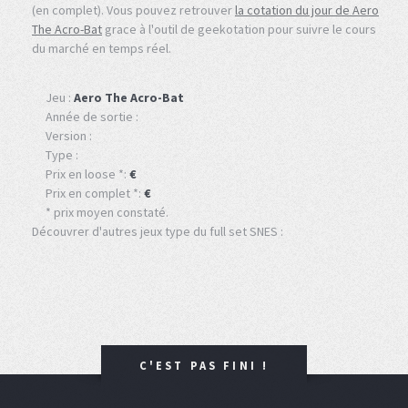
(en complet). Vous pouvez retrouver
la cotation du jour de Aero
The Acro-Bat
grace à l'outil de geekotation pour suivre le cours
du marché en temps réel.
Jeu :
Aero The Acro-Bat
Année de sortie :
Version :
Type :
Prix en loose *:
€
Prix en complet *:
€
* prix moyen constaté.
Découvrer d'autres jeux type du full set SNES :
C'EST PAS FINI !