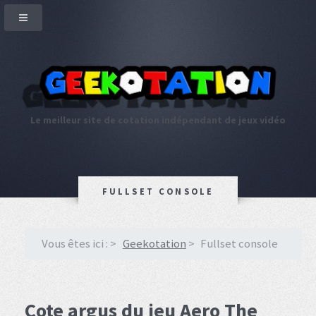
Le meilleur site de cotation indépendant de jeux vidéo
FULLSET CONSOLE
Vous êtes ici :
Geekotation
Fullset console
Cote argus du jeu Aero The