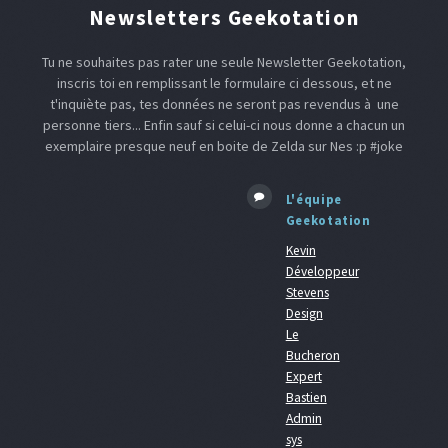
Newsletters Geekotation
Tu ne souhaites pas rater une seule Newsletter Geekotation,
inscris toi en remplissant le formulaire ci dessous, et ne
t'inquiète pas, tes données ne seront pas revendus à une
personne tiers... Enfin sauf si celui-ci nous donne a chacun un
exemplaire presque neuf en boite de Zelda sur Nes :p #joke
L'équipe
Geekotation
Kevin
Développeur
Stevens
Design
Le
Bucheron
Expert
Bastien
Admin
sys