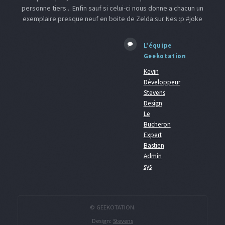
personne tiers... Enfin sauf si celui-ci nous donne a chacun un
exemplaire presque neuf en boite de Zelda sur Nes :p #joke
L'équipe
Geekotation
Kevin
Développeur
Stevens
Design
Le
Bucheron
Expert
Bastien
Admin
sys
© GEEKOTATION.
Design:
Stevens