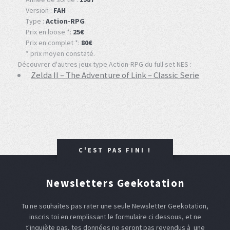
Version :
FAH
Type :
Action-RPG
Prix en loose *:
25€
Prix en complet *:
80€
* prix moyen constaté.
Découvrer d'autres jeux type Action-RPG du full set NES :
Zelda II – The Adventure of Link – Classic Serie
C'EST PAS FINI !
Newsletters Geekotation
Tu ne souhaites pas rater une seule Newsletter Geekotation,
inscris toi en remplissant le formulaire ci dessous, et ne
t'inquiète pas, tes données ne seront pas revendus à une