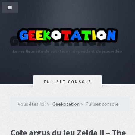
Le meilleur site de cotation indépendant de jeux vidéo
FULLSET CONSOLE
Vous êtes ici :
Geekotation
Fullset console
Cote argus du jeu Zelda II – The