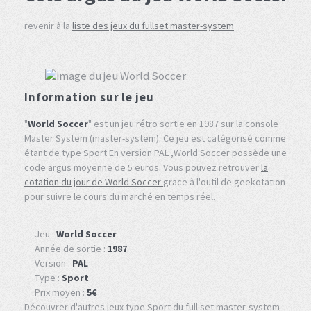
revenir à la
liste des jeux du fullset master-system
Information sur le jeu
"
World Soccer
" est un jeu rétro sortie en 1987 sur la console
Master System (master-system). Ce jeu est catégorisé comme
étant de type Sport En version PAL ,World Soccer possède une
code argus moyenne de 5 euros. Vous pouvez retrouver
la
cotation du jour de World Soccer
grace à l'outil de geekotation
pour suivre le cours du marché en temps réel.
Jeu :
World Soccer
Année de sortie :
1987
Version :
PAL
Type :
Sport
Prix moyen :
5€
Découvrer d'autres jeux type Sport du full set master-system :