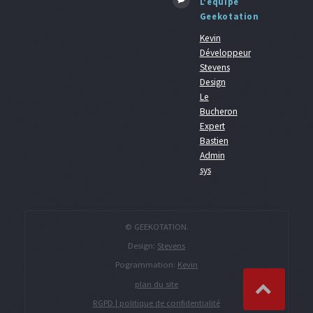
L'équipe
Geekotation
Kevin
Développeur
Stevens
Design
Le
Bucheron
Expert
Bastien
Admin
sys
© GEEKOTATION.
Design:
Stevens
Pogrammation:
Kevin
plan du site
RGPD | politique de confidentialité