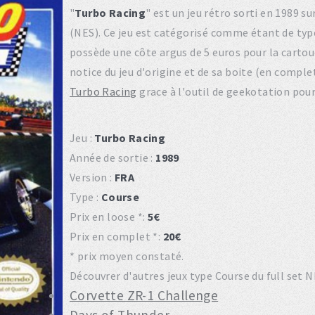
"
Turbo Racing
" est un jeu rétro sorti en 1989
(NES). Ce jeu est catégorisé comme étant de typ
possède une côte argus de 5 euros pour la cartouc
notice du jeu d'origine et de sa boite (en compl
Turbo Racing
grace à l'outil de geekotation pour
Jeu :
Turbo Racing
Année de sortie :
1989
Version :
FRA
Type :
Course
Prix en loose *:
5€
Prix en complet *:
20€
* prix moyen constaté.
Découvrer d'autres jeux type Course du full set N
Corvette ZR-1 Challenge