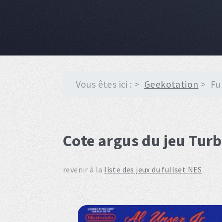
Vous êtes ici :
Geekotation
Fu
Cote argus du jeu Tur
revenir à la
liste des jeux du fullset NES