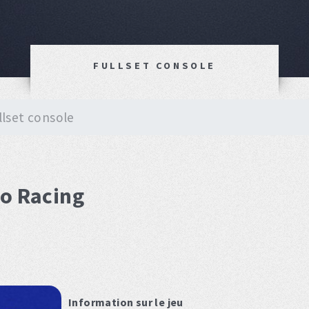
FULLSET CONSOLE
llset console
bo Racing
Information sur le jeu