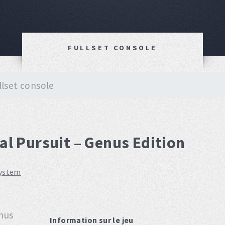
FULLSET CONSOLE
llset console
ial Pursuit – Genus Edition
system
Information sur le jeu