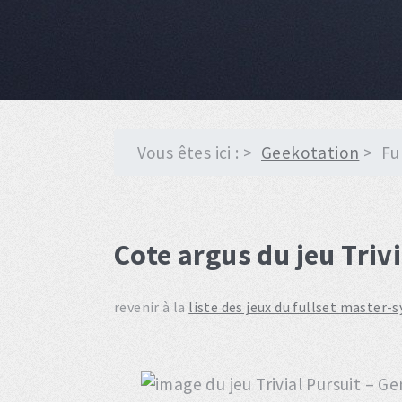
Vous êtes ici :
Geekotation
Fu
Cote argus du jeu Triv
revenir à la
liste des jeux du fullset master-