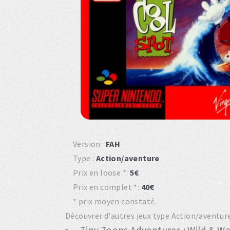
Version :
FAH
Type :
Action/aventure
Prix en loose *:
5€
Prix en complet *:
40€
* prix moyen constaté.
Découvrer d'autres jeux type Action/aventure 