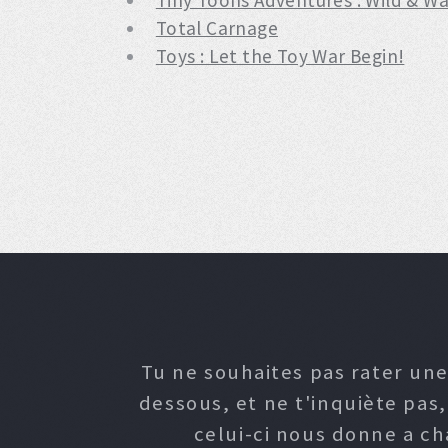
Tiny Toons Adventures : Wild & W
Total Carnage
Toys : Let the Toy War Begin!
Tu ne souhaites pas rater une
dessous, et ne t'inquiète pas
celui-ci nous donne a c