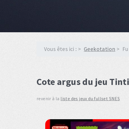
Vous êtes ici :
Geekotation
Fu
Cote argus du jeu Tint
revenir à la
liste des jeux du fullset SNES