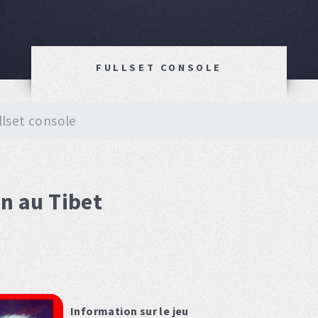
FULLSET CONSOLE
llset console
in au Tibet
Information sur le jeu