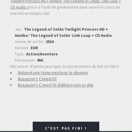
Twilight Princess HD + Amiibo ‘The Legend of Zelda’ Link Loup +
CD Audio
grace à l'outil de geekotation pour suivre le cours du
marché en temps réel.
Jeu :
The Legend of Zelda Twilight Princess HD +
Amiibo ‘The Legend of Zelda’ Link Loup + CD Audio
Année de sortie :
2016
Version :
EUR
Type :
Action/Aventure
Prix moyen :
45€
Découvrer d'autres jeux type Action/Aventure du full set WII-U :
Adventure time explore le donjon
Assassin’s Creed III
Assassin’s Creed III édition join or die
C'EST PAS FINI !