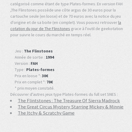
catégorisé comme étant de type Plates-formes. En version FAH
,The Flinstones possède une côte argus de 30 euros pour la
cartouche seule (en loose) et de 70 euros avec la notice du jeu
d'origine et de sa boite (en complet). Vous pouvez retrouver
la
cotation du jour de The Flinstones
grace à l'outil de geekotation
pour suivre le cours du marché en temps réel.
Jeu :
The Flinstones
Année de sortie :
1994
Version :
FAH
Type :
Plates-formes
Prix en loose *:
30€
Prix en complet *:
70€
* prix moyen constaté.
Découvrer d'autres jeux type Plates-formes du full set SNES :
The Flintstones : The Treasure Of Sierra Madrock
The Great Circus Mystery Starring Mickey & Minnie
The Itchy & Scratchy Game