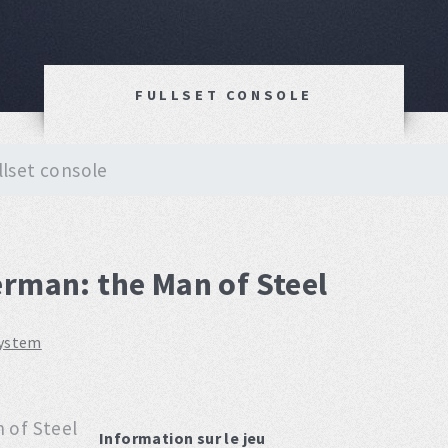
FULLSET CONSOLE
llset console
erman: the Man of Steel
system
Information sur le jeu