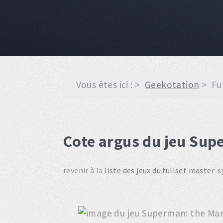
Vous êtes ici :
Geekotation
Fu
Cote argus du jeu Sup
revenir à la
liste des jeux du fullset master-