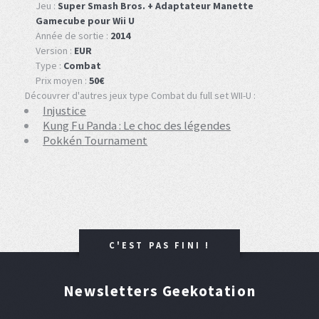
Jeu :
Super Smash Bros. + Adaptateur Manette
Gamecube pour Wii U
Année de sortie :
2014
Version :
EUR
Type :
Combat
Prix moyen :
50€
Découvrer d'autres jeux type Combat du full set WII-U :
Injustice
Kung Fu Panda : Le choc des légendes
Pokkén Tournament
C'EST PAS FINI !
Newsletters Geekotation