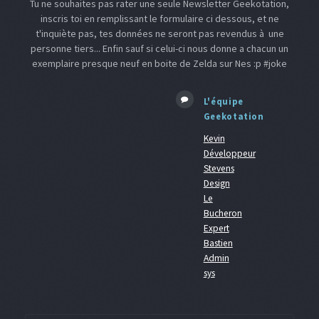
Tu ne souhaites pas rater une seule Newsletter Geekotation,
inscris toi en remplissant le formulaire ci dessous, et ne
t'inquiète pas, tes données ne seront pas revendus à une
personne tiers... Enfin sauf si celui-ci nous donne a chacun un
exemplaire presque neuf en boite de Zelda sur Nes :p #joke
L'équipe
Geekotation
Kevin
Développeur
Stevens
Design
Le
Bucheron
Expert
Bastien
Admin
sys