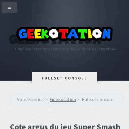
Le meilleur site de cotation indépendant de jeux vidéo
FULLSET CONSOLE
Vous êtes ici :
Geekotation
Fullset console
Cote argus du jeu Super Smash