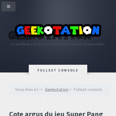
Le meilleur site de cotation indépendant de jeux vidéo
FULLSET CONSOLE
Vous êtes ici :
Geekotation
Fullset console
Cote argus du jeu Super Pang