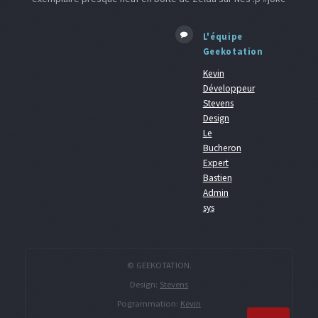
L'équipe
Geekotation
Kevin
Développeur
Stevens
Design
Le
Bucheron
Expert
Bastien
Admin
sys
© GEEKOTATION.
Design:
Stevens
Pogrammation:
Kevin