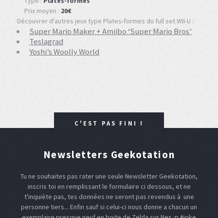
Type :
Plates-formes
Prix moyen :
20€
Découvrer d'autres jeux type Plates-formes du full set WII-U :
Super Mario Maker + Amiibo ‘Super Mario Bros’
Teslagrad
Yoshi’s Woolly World
C'EST PAS FINI !
Newsletters Geekotation
Tu ne souhaites pas rater une seule Newsletter Geekotation,
inscris toi en remplissant le formulaire ci dessous, et ne
t'inquiète pas, tes données ne seront pas revendus à une
personne tiers... Enfin sauf si celui-ci nous donne a chacun un
exemplaire presque neuf en boite de Zelda sur Nes :p #joke