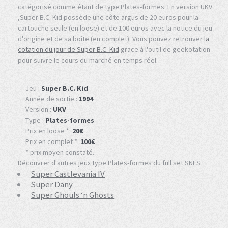
catégorisé comme étant de type Plates-formes. En version UKV
,Super B.C. Kid possède une côte argus de 20 euros pour la
cartouche seule (en loose) et de 100 euros avec la notice du jeu
d'origine et de sa boite (en complet). Vous pouvez retrouver
la
cotation du jour de Super B.C. Kid
grace à l'outil de geekotation
pour suivre le cours du marché en temps réel.
Jeu :
Super B.C. Kid
Année de sortie :
1994
Version :
UKV
Type :
Plates-formes
Prix en loose *:
20€
Prix en complet *:
100€
* prix moyen constaté.
Découvrer d'autres jeux type Plates-formes du full set SNES :
Super Castlevania IV
Super Dany
Super Ghouls ‘n Ghosts