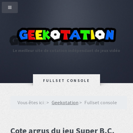
Le meilleur site de cotation indépendant de jeux vidéo
FULLSET CONSOLE
Vous êtes ici :
Geekotation
Fullset console
Cote argus du jeu Super B.C.