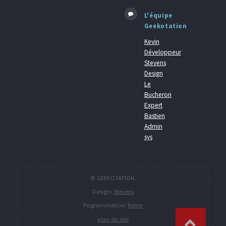
L'équipe
Geekotation
Kevin
Développeur
Stevens
Design
Le
Bucheron
Expert
Bastien
Admin
sys
© GEEKOTATION.
Design:
Stevens
Pogrammation:
Kevin
plan du site