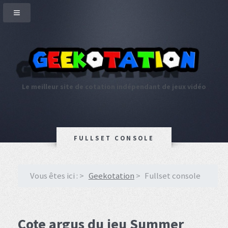
Le meilleur site de cotation indépendant de jeux vidéo
FULLSET CONSOLE
Vous êtes ici :
Geekotation
Fullset console
Cote argus du jeu Summer