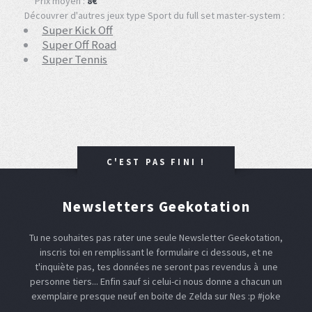
Prix moyen :
8€
Découvrer d'autres jeux type Sport du full set master-system :
Super Kick Off
Super Off Road
Super Tennis
C'EST PAS FINI !
Newsletters Geekotation
Tu ne souhaites pas rater une seule Newsletter Geekotation,
inscris toi en remplissant le formulaire ci dessous, et ne
t'inquiète pas, tes données ne seront pas revendus à une
personne tiers... Enfin sauf si celui-ci nous donne a chacun un
exemplaire presque neuf en boite de Zelda sur Nes :p #joke