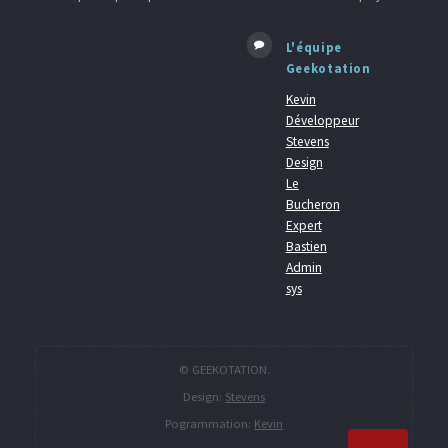
L'équipe
Geekotation
Kevin
Développeur
Stevens
Design
Le
Bucheron
Expert
Bastien
Admin
sys
© GEEKOTATION.
Design:
Stevens
Pogrammation:
Kevin