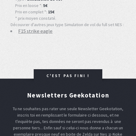
Prix en loose *:
5€
Prix en complet *:
15€
* prix moyen constaté.
Découvrer d'autres jeux type Simulation de vol du full set NES :
F15 strike eagle
C'EST PAS FINI !
Newsletters Geekotation
Tu ne souhaites pas rater une seule Newsletter Geekotation,
inscris toi en remplissant le formulaire ci dessous, et ne
t'inquiète pas, tes données ne seront pas revendus à une
personne tiers... Enfin sauf si celui-ci nous donne a chacun un
exemplaire presque neuf en boite de Zelda sur Nes :p #joke