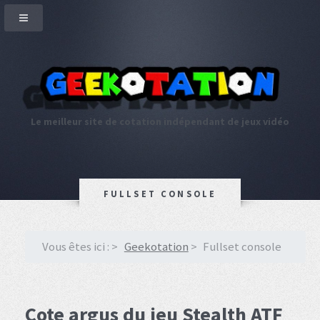
Le meilleur site de cotation indépendant de jeux vidéo
FULLSET CONSOLE
Vous êtes ici :
Geekotation
Fullset console
Cote argus du jeu Stealth ATF