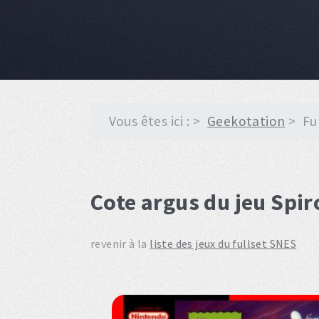
Vous êtes ici :
Geekotation
Fu
Cote argus du jeu Spir
revenir à la
liste des jeux du fullset SNES