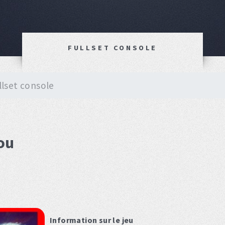
FULLSET CONSOLE
llset console
ou
Information sur le jeu