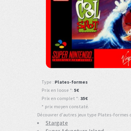
Type :
Plates-formes
Prix en loose *:
5€
Prix en complet *:
35€
* prix moyen constaté.
Découvrer d'autres jeux type Plates-formes d
Stargate