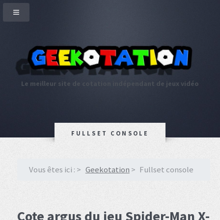
Le meilleur site de cotation indépendant de jeux vidéo
FULLSET CONSOLE
Vous êtes ici :
Geekotation
Fullset console
Cote argus du jeu Spider-Man X-