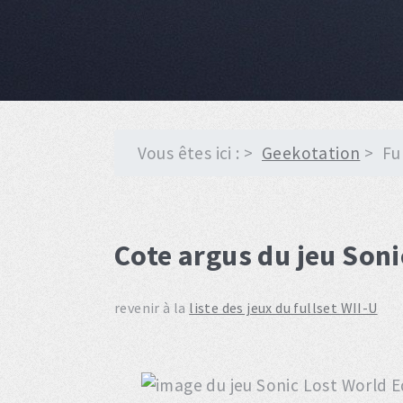
Vous êtes ici :
Geekotation
Fu
Cote argus du jeu Soni
revenir à la
liste des jeux du fullset WII-U