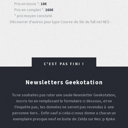
Prix en loose *:
18€
Prix en complet *:
160€
* prix moyen constaté.
Découvrer d'autres jeux type Course de Ski du full set NES :
C'EST PAS FINI !
Newsletters Geekotation
Tu ne souhaites pas rater une seule Newsletter Geekotation,
inscris toi en remplissant le formulaire ci dessous, et ne
t'inquiète pas, tes données ne seront pas revendus à une
personne tiers... Enfin sauf si celui-ci nous donne a chacun un
exemplaire presque neuf en boite de Zelda sur Nes :p #joke