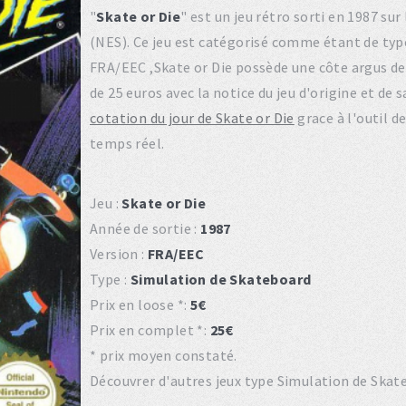
"
Skate or Die
" est un jeu rétro sorti en 1987 s
(NES). Ce jeu est catégorisé comme étant de typ
FRA/EEC ,Skate or Die possède une côte argus de 
de 25 euros avec la notice du jeu d'origine et de
cotation du jour de Skate or Die
grace à l'outil d
temps réel.
Jeu :
Skate or Die
Année de sortie :
1987
Version :
FRA/EEC
Type :
Simulation de Skateboard
Prix en loose *:
5€
Prix en complet *:
25€
* prix moyen constaté.
Découvrer d'autres jeux type Simulation de Skate