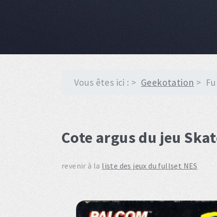
Vous êtes ici :
Geekotation
Fu
Cote argus du jeu Skat
revenir à la
liste des jeux du fullset NES