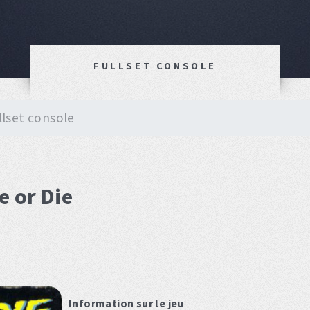
FULLSET CONSOLE
llset console
e or Die
Information sur le jeu