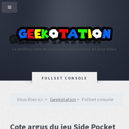
Le meilleur site de cotation indépendant de jeux vidéo
FULLSET CONSOLE
Vous êtes ici :
Geekotation
Fullset console
Cote argus du jeu Side Pocket