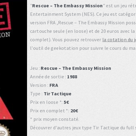
"
Rescue – The Embassy Mission
" est un jeu ré
Entertainment System (NES). Ce jeu est catégor
version FRA ,Rescue – The Embassy Mission possè
cartouche seule (en loose) et de 20 euros avec la 
complet). Vous pouvez retrouver
la cotation du 
l'outil de geekotation pour suivre le cours du m
Jeu :
Rescue – The Embassy Mission
Année de sortie :
1988
Version :
FRA
Type :
Tir Tactique
Prix en loose *:
5€
Prix en complet *:
20€
* prix moyen constaté.
Découvrer d'autres jeux type Tir Tactique du full 