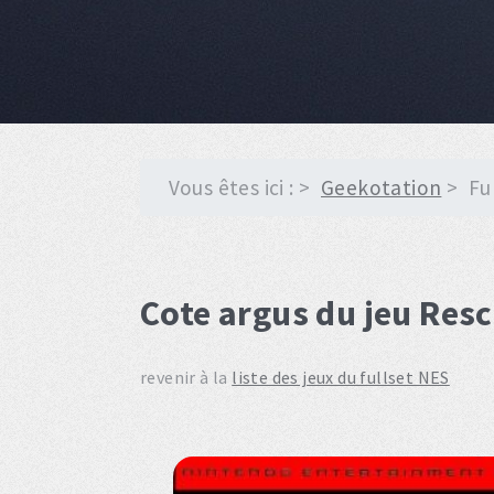
Vous êtes ici :
Geekotation
Fu
Cote argus du jeu Res
revenir à la
liste des jeux du fullset NES