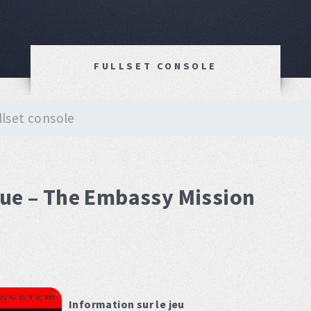
FULLSET CONSOLE
llset console
cue – The Embassy Mission
Information sur le jeu