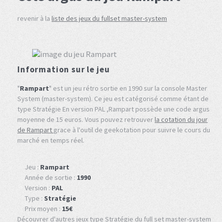
revenir à la
liste des jeux du fullset master-system
Information sur le jeu
"
Rampart
" est un jeu rétro sortie en 1990 sur la console Master
System (master-system). Ce jeu est catégorisé comme étant de
type Stratégie En version PAL ,Rampart possède une code argus
moyenne de 15 euros. Vous pouvez retrouver
la cotation du jour
de Rampart
grace à l'outil de geekotation pour suivre le cours du
marché en temps réel.
Jeu :
Rampart
Année de sortie :
1990
Version :
PAL
Type :
Stratégie
Prix moyen :
15€
Découvrer d'autres jeux type Stratégie du full set master-system