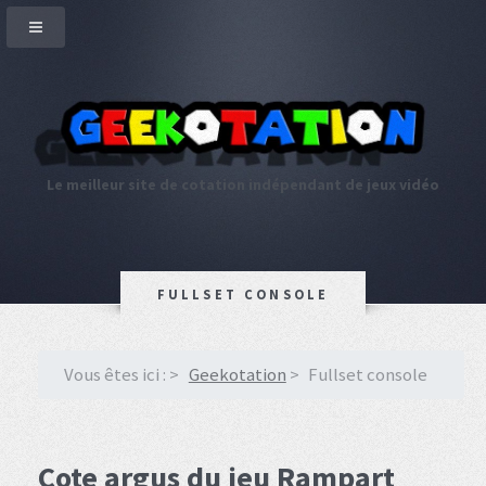
Le meilleur site de cotation indépendant de jeux vidéo
FULLSET CONSOLE
Vous êtes ici :
Geekotation
Fullset console
Cote argus du jeu Rampart