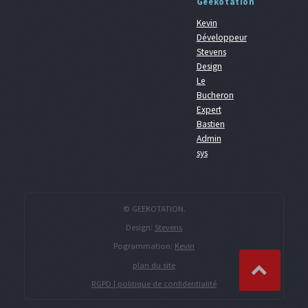
Geekotation
Kevin
Développeur
Stevens
Design
Le
Bucheron
Expert
Bastien
Admin
sys
© GEEKOTATION.
Design:
Stevens
Pogrammation:
Kevin
plan du site
RGPD | politique de confidentialité