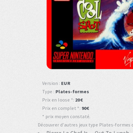
Version :
EUR
Type :
Plates-formes
Prix en loose *:
20€
Prix en complet *:
90€
* prix moyen constaté.
Découvrer d'autres jeux type Plates-formes d