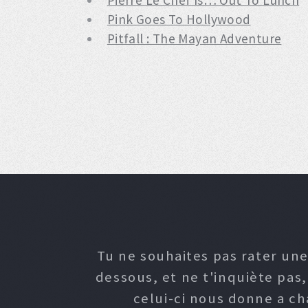
Pierre Le Chef Is… Out To Lunch
Pink Goes To Hollywood
Pitfall : The Mayan Adventure
Tu ne souhaites pas rater une
dessous, et ne t'inquiète pas
celui-ci nous donne a c