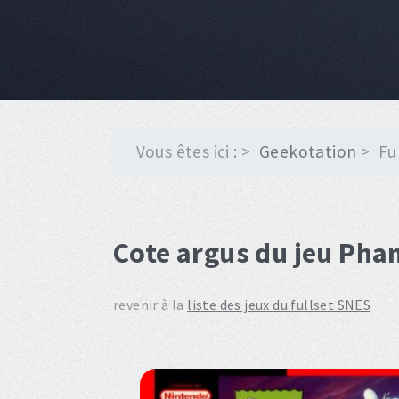
Vous êtes ici :
Geekotation
Fu
Cote argus du jeu Ph
revenir à la
liste des jeux du fullset SNES