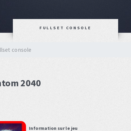
FULLSET CONSOLE
llset console
antom 2040
Information sur le jeu