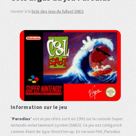
revenir à la
liste des jeux du fullset SNES
Information sur le jeu
"
Parodius
" est un jeu rétro sorti en 1992 sur la console Super
nintendo entertainment system (SNES). Ce jeu est catégorisé
comme étant de type Shoot’em up. En version FAH ,Parodius