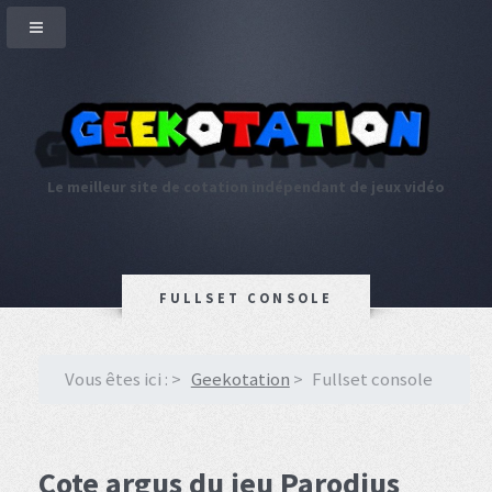
Le meilleur site de cotation indépendant de jeux vidéo
FULLSET CONSOLE
Vous êtes ici :
Geekotation
Fullset console
Cote argus du jeu Parodius