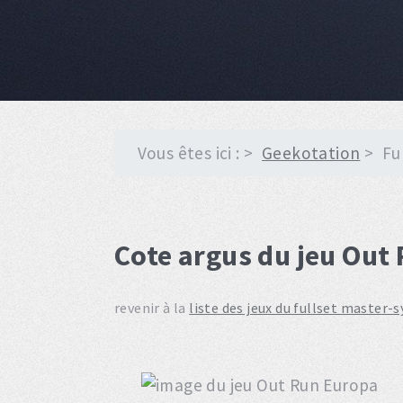
Vous êtes ici :
Geekotation
Fu
Cote argus du jeu Out
revenir à la
liste des jeux du fullset master-