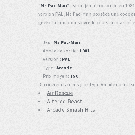
"
Ms Pac-Man
" est un jeu rétro sortie en 1
version PAL ,Ms Pac-Man possède une code a
geekotation pour suivre le cours du marché 
Jeu :
Ms Pac-Man
Année de sortie :
1981
Version :
PAL
Type :
Arcade
Prix moyen :
15€
Découvrer d'autres jeux type Arcade du full 
Air Rescue
Altered Beast
Arcade Smash Hits