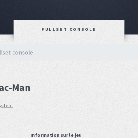
FULLSET CONSOLE
llset console
Pac-Man
system
Information sur le jeu