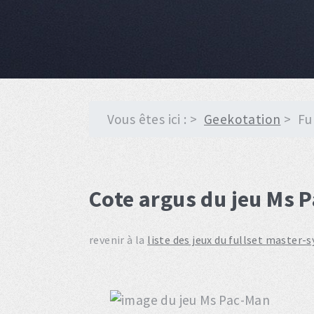
Vous êtes ici :
Geekotation
Fu
Cote argus du jeu Ms 
revenir à la
liste des jeux du fullset master-