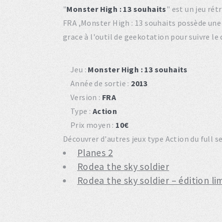
"
Monster High : 13 souhaits
" est un jeu ré
FRA ,Monster High : 13 souhaits possède un
grace à l'outil de geekotation pour suivre le
Jeu :
Monster High : 13 souhaits
Année de sortie :
2013
Version :
FRA
Type :
Action
Prix moyen :
10€
Découvrer d'autres jeux type Action du full se
Planes 2
Rodea the sky soldier
Rodea the sky soldier – édition li