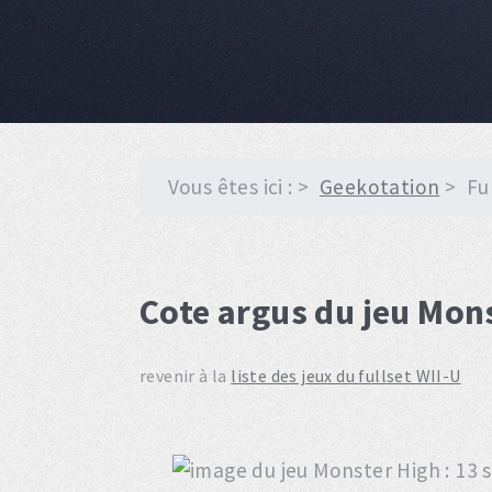
Vous êtes ici :
Geekotation
Fu
Cote argus du jeu Mons
revenir à la
liste des jeux du fullset WII-U