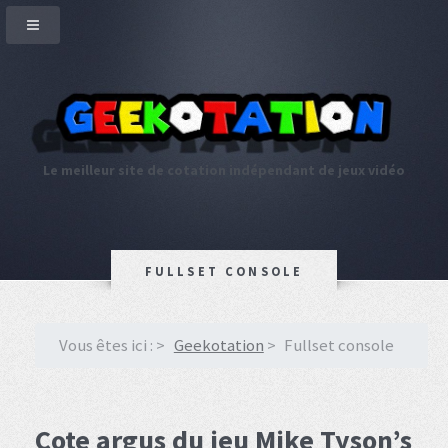
Le meilleur site de cotation indépendant de jeux vidéo
FULLSET CONSOLE
Vous êtes ici :
Geekotation
Fullset console
Cote argus du jeu Mike Tyson’s