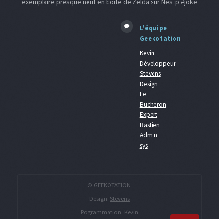
exemplaire presque neuf en boite de Zelda sur Nes :p #joke
L'équipe
Geekotation
Kevin
Développeur
Stevens
Design
Le
Bucheron
Expert
Bastien
Admin
sys
© GEEKOTATION.
Design:
Stevens
Pogrammation:
Kevin