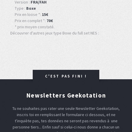
Version :
FRA/FAH
Type :
Boxe
Prix en loose *:
15€
Prix en complet *:
70€
* prix moyen constaté.
Découvrer d'autres jeux type Boxe du full set NES :
C'EST PAS FINI !
Newsletters Geekotation
Tu ne souhaites pas rater une seule Newsletter Geekotation,
inscris toi en remplissant le formulaire ci dessous, et ne
t'inquiète pas, tes données ne seront pas revendus à une
personne tiers... Enfin sauf si celui-ci nous donne a chacun un