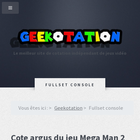
Le meilleur site de cotation indépendant de jeux vidéo
FULLSET CONSOLE
Vous êtes ici :
Geekotation
Fullset console
Cote argus du jeu Mega Man 2