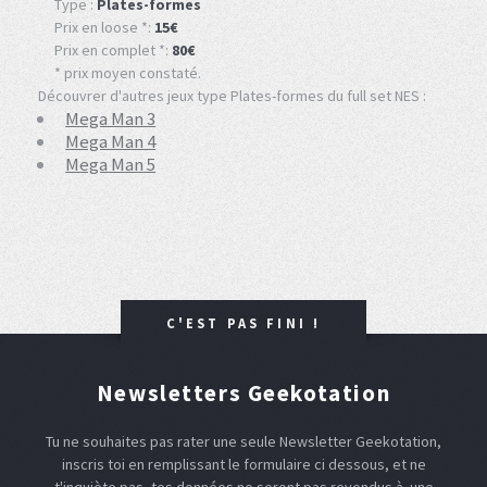
Type :
Plates-formes
Prix en loose *:
15€
Prix en complet *:
80€
* prix moyen constaté.
Découvrer d'autres jeux type Plates-formes du full set NES :
Mega Man 3
Mega Man 4
Mega Man 5
C'EST PAS FINI !
Newsletters Geekotation
Tu ne souhaites pas rater une seule Newsletter Geekotation,
inscris toi en remplissant le formulaire ci dessous, et ne