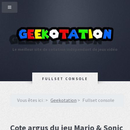
Le meilleur site de cotation indépendant de jeux vidéo
FULLSET CONSOLE
Vous êtes ici :
Geekotation
Fullset console
Cote argus du jeu Mario & Sonic