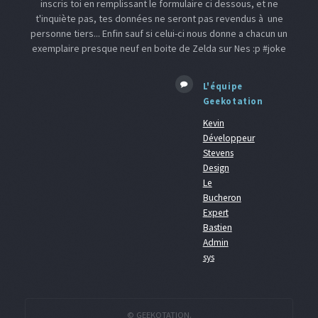
inscris toi en remplissant le formulaire ci dessous, et ne
t'inquiète pas, tes données ne seront pas revendus à une
personne tiers... Enfin sauf si celui-ci nous donne a chacun un
exemplaire presque neuf en boite de Zelda sur Nes :p #joke
L'équipe
Geekotation
Kevin
Développeur
Stevens
Design
Le
Bucheron
Expert
Bastien
Admin
sys
© GEEKOTATION.