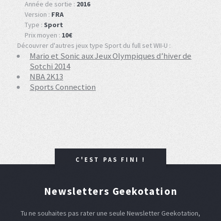
Année de sortie :
2016
Version :
FRA
Type :
Sport
Prix moyen :
10€
Découvrer d'autres jeux type Sport du full set WII-U :
Mario et Sonic aux Jeux Olympiques d’hiver de
Sotchi 2014
NBA 2K13
Sports Connection
C'EST PAS FINI !
Newsletters Geekotation
Tu ne souhaites pas rater une seule Newsletter Geekotation,