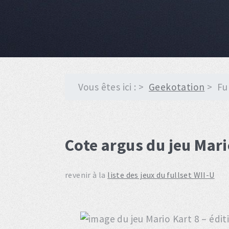
Vous êtes ici :
Geekotation
Fu
Cote argus du jeu Mario
revenir à la
liste des jeux du fullset WII-U